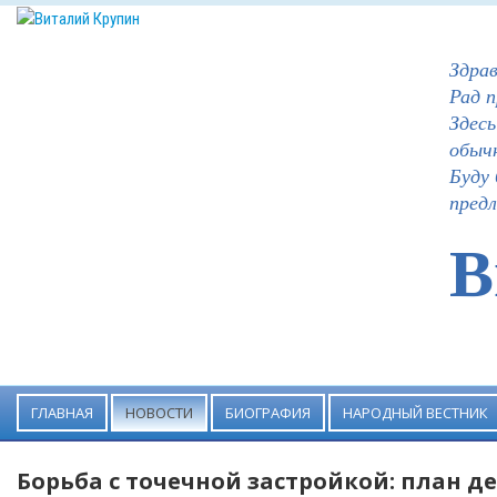
Здра
Рад п
Здесь
обыч
Буду 
предл
В
ГЛАВНАЯ
НОВОСТИ
БИОГРАФИЯ
НАРОДНЫЙ ВЕСТНИК
Борьба с точечной застройкой: план д